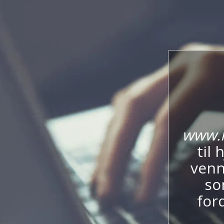
www.l
til
venn
so
for