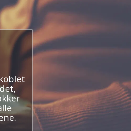
koblet
det,
akker
lle
ene.